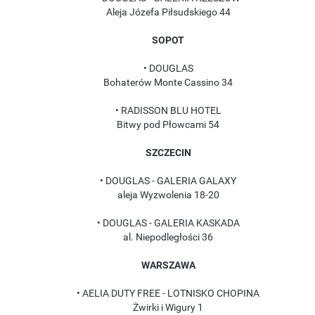
Aleja Józefa Piłsudskiego 44
SOPOT
• DOUGLAS
Bohaterów Monte Cassino 34
• RADISSON BLU HOTEL
Bitwy pod Płowcami 54
SZCZECIN
• DOUGLAS - GALERIA GALAXY
aleja Wyzwolenia 18-20
• DOUGLAS - GALERIA KASKADA
al. Niepodległości 36
WARSZAWA
• AELIA DUTY FREE - LOTNISKO CHOPINA
Żwirki i Wigury 1