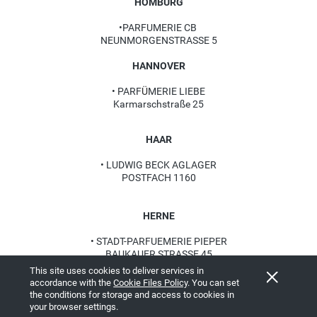
HOMBURG
•
PARFUMERIE CB
NEUNMORGENSTRASSE 5
HANNOVER
• PARF
Ü
MERIE LIEBE
Karmarschstraße 25
HAAR
• LUDWIG BECK AGLAGER
POSTFACH 1160
HERNE
• STADT-PARFUEMERIE PIEPER
BAUKAUER STRASSE 45
This site uses cookies to deliver services in
accordance with the
Cookie Files Policy
. You can set
ISMANING
the conditions for storage and access to cookies in
your browser settings.